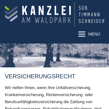
KANZLEI
Rechtsanwälte
Süß,
AM
Timmann,
WALDPARK
Schneider
MENÜ
VERSICHERUNGSRECHT
Wir helfen Ihnen, wenn Ihre Unfallversicherung,
Krankenversicherung, Rentenversicherung oder
Berufsunfähigkeitsversicherung die Zahlung von
Behandlungskosten, Rehabilitationsmaßnahmen, Heil-