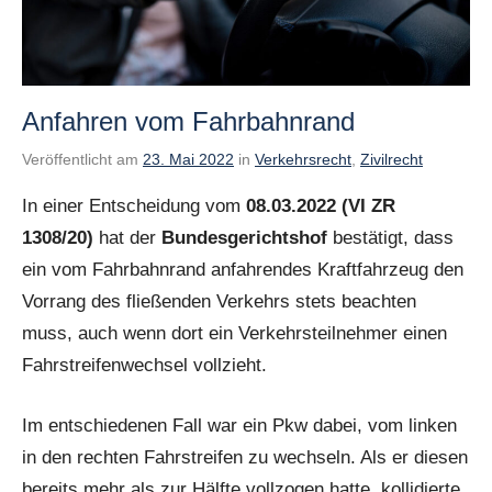
Anfahren vom Fahrbahnrand
Veröffentlicht am
23. Mai 2022
von
in
Verkehrsrecht
,
Zivilrecht
Benjamin
In einer Entscheidung vom
08.03.2022 (VI ZR
Schneider
1308/20)
hat der
Bundesgerichtshof
bestätigt, dass
ein vom Fahrbahnrand anfahrendes Kraftfahrzeug den
Vorrang des fließenden Verkehrs stets beachten
muss, auch wenn dort ein Verkehrsteilnehmer einen
Fahrstreifenwechsel vollzieht.
Im entschiedenen Fall war ein Pkw dabei, vom linken
in den rechten Fahrstreifen zu wechseln. Als er diesen
bereits mehr als zur Hälfte vollzogen hatte, kollidierte