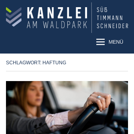
KANZLEI
Rechtsanwälte
Süß,
AM
Timmann,
WALDPARK
Schneider
MENÜ
SCHLAGWORT:
HAFTUNG